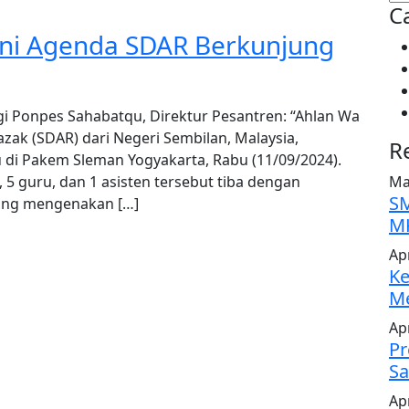
C
 Ini Agenda SDAR Berkunjung
gi Ponpes Sahabatqu, Direktur Pesantren: “Ahlan Wa
zak (SDAR) dari Negeri Sembilan, Malaysia,
R
i Pakem Sleman Yogyakarta, Rabu (11/09/2024).
 5 guru, dan 1 asisten tersebut tiba dengan
Ma
SM
yang mengenakan […]
MK
Apr
Ke
Me
Apr
Pr
Sa
Apr