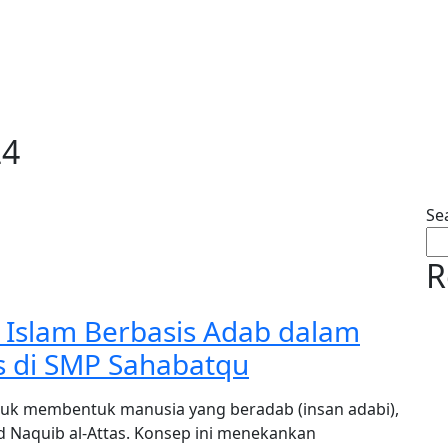
24
Se
R
 Islam Berbasis Adab dalam
s di SMP Sahabatqu
tuk membentuk manusia yang beradab (insan adabi),
Naquib al-Attas. Konsep ini menekankan