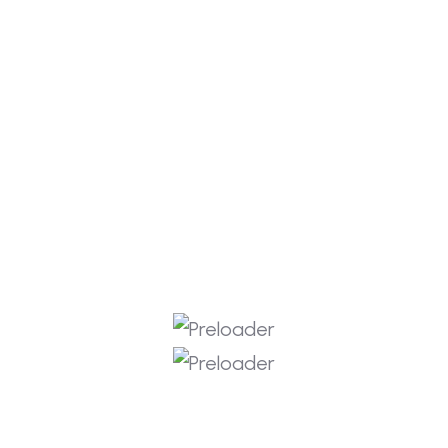
Recent Posts
SMP Sahabatqu Ikuti Kompetisi OSN MKKS
Kabupaten Sleman Tahun 2026
Kemah Akbar Mahakasa II: Menyatukan Ilmu
dan Iman, Membangun Peradaban
Prestasi Membanggakan: Tapak Suci
SahabatQu Borong Medali di PDM Sleman
Competition 3
Langkah Perdana yang Menjanjikan: SMP
Sahabatqu Raih Juara Harapan 1 Lomba
Pantomim FLS3N 2026
Dari Juara 2 ke Juara 1: Perjuangan Manis