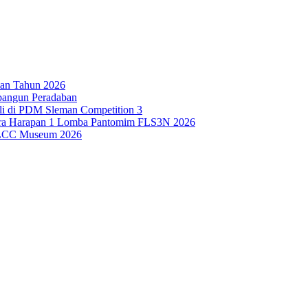
an Tahun 2026
bangun Peradaban
i di PDM Sleman Competition 3
uara Harapan 1 Lomba Pantomim FLS3N 2026
i LCC Museum 2026