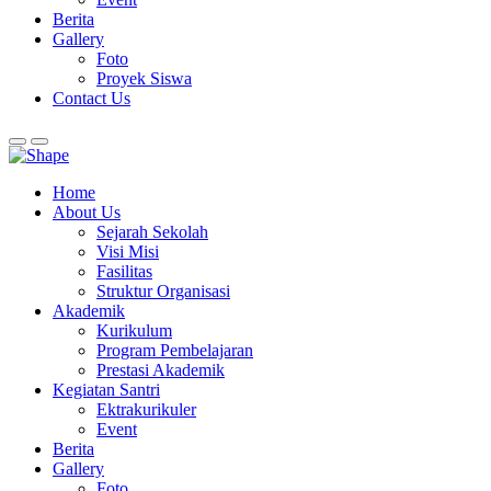
Berita
Gallery
Foto
Proyek Siswa
Contact Us
Home
About Us
Sejarah Sekolah
Visi Misi
Fasilitas
Struktur Organisasi
Akademik
Kurikulum
Program Pembelajaran
Prestasi Akademik
Kegiatan Santri
Ektrakurikuler
Event
Berita
Gallery
Foto