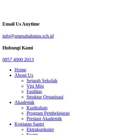
Email Us Anytime
info@smpsahabatqu.sch.id
Hubungi Kami
0857 4000 2013
Home
About Us
Sejarah Sekolah
Visi Misi
Fasilitas
Struktur Organisasi
Akademik
Kurikulum
Program Pembelajaran
Prestasi Akademik
Kegiatan Santri
Ektrakurikuler
Event