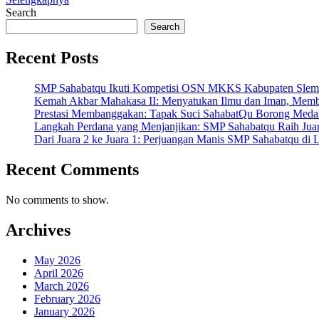
Search
Search
Recent Posts
SMP Sahabatqu Ikuti Kompetisi OSN MKKS Kabupaten Slem
Kemah Akbar Mahakasa II: Menyatukan Ilmu dan Iman, Mem
Prestasi Membanggakan: Tapak Suci SahabatQu Borong Medal
Langkah Perdana yang Menjanjikan: SMP Sahabatqu Raih J
Dari Juara 2 ke Juara 1: Perjuangan Manis SMP Sahabatqu d
Recent Comments
No comments to show.
Archives
May 2026
April 2026
March 2026
February 2026
January 2026