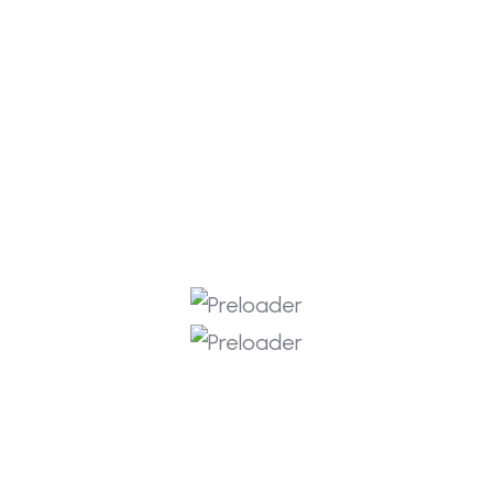
Kabupaten Sleman Tahun 2026
Kemah Akbar Mahakasa II: Menyatukan Ilmu
dan Iman, Membangun Peradaban
Prestasi Membanggakan: Tapak Suci
SahabatQu Borong Medali di PDM Sleman
Competition 3
Langkah Perdana yang Menjanjikan: SMP
Sahabatqu Raih Juara Harapan 1 Lomba
Pantomim FLS3N 2026
Dari Juara 2 ke Juara 1: Perjuangan Manis
SMP Sahabatqu di LCC Museum 2026